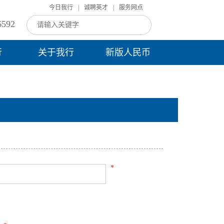
今日我行
|
诚聘英才
|
服务网点
592
行
关于我行
新版人民币
*