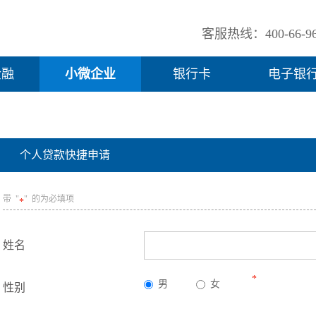
客服热线：400-66-96
金融
小微企业
银行卡
电子银
个人贷款快捷申请
带 "
" 的为必填项
*
姓名
*
男
女
性别